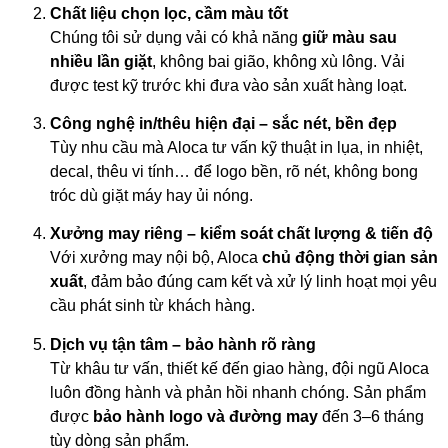
Chất liệu chọn lọc, cầm màu tốt
Chúng tôi sử dụng vải có khả năng
giữ màu sau
nhiều lần giặt
, không bai gião, không xù lông. Vải
được test kỹ trước khi đưa vào sản xuất hàng loạt.
Công nghệ in/thêu hiện đại – sắc nét, bền đẹp
Tùy nhu cầu mà Aloca tư vấn kỹ thuật in lụa, in nhiệt,
decal, thêu vi tính… để logo bền, rõ nét, không bong
tróc dù giặt máy hay ủi nóng.
Xưởng may riêng – kiểm soát chất lượng & tiến độ
Với xưởng may nội bộ, Aloca
chủ động thời gian sản
xuất
, đảm bảo đúng cam kết và xử lý linh hoạt mọi yêu
cầu phát sinh từ khách hàng.
Dịch vụ tận tâm – bảo hành rõ ràng
Từ khâu tư vấn, thiết kế đến giao hàng, đội ngũ Aloca
luôn đồng hành và phản hồi nhanh chóng. Sản phẩm
được
bảo hành logo và đường may
đến 3–6 tháng
tùy dòng sản phẩm.