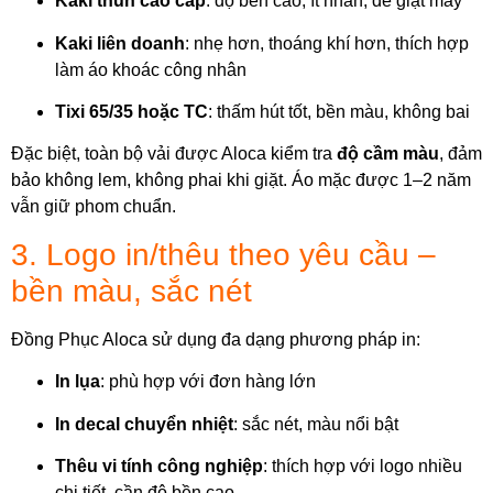
Kaki thun cao cấp
: độ bền cao, ít nhăn, dễ giặt máy
Kaki liên doanh
: nhẹ hơn, thoáng khí hơn, thích hợp
làm áo khoác công nhân
Tixi 65/35 hoặc TC
: thấm hút tốt, bền màu, không bai
Đặc biệt, toàn bộ vải được Aloca kiểm tra
độ cầm màu
, đảm
bảo không lem, không phai khi giặt. Áo mặc được 1–2 năm
vẫn giữ phom chuẩn.
3. Logo in/thêu theo yêu cầu –
bền màu, sắc nét
Đồng Phục Aloca sử dụng đa dạng phương pháp in:
In lụa
: phù hợp với đơn hàng lớn
In decal chuyển nhiệt
: sắc nét, màu nổi bật
Thêu vi tính công nghiệp
: thích hợp với logo nhiều
chi tiết, cần độ bền cao