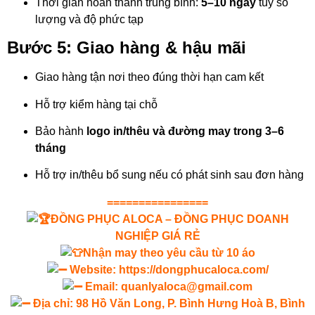
Thời gian hoàn thành trung bình:
5–10 ngày
tùy số
lượng và độ phức tạp
Bước 5: Giao hàng & hậu mãi
Giao hàng tận nơi theo đúng thời hạn cam kết
Hỗ trợ kiểm hàng tại chỗ
Bảo hành
logo in/thêu và đường may trong 3–6
tháng
Hỗ trợ in/thêu bổ sung nếu có phát sinh sau đơn hàng
================
ĐỒNG PHỤC ALOCA – ĐỒNG PHỤC DOANH
NGHIỆP GIÁ RẺ
Nhận may theo yêu cầu từ 10 áo
Website:
https://dongphucaloca.com/
Email: quanlyaloca@gmail.com
Địa chỉ: 98 Hồ Văn Long, P. Bình Hưng Hoà B, Bình