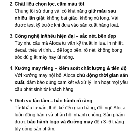
Chất liệu chọn lọc, cầm màu tốt
Chúng tôi sử dụng vải có khả năng
giữ màu sau
nhiều lần giặt
, không bai gião, không xù lông. Vải
được test kỹ trước khi đưa vào sản xuất hàng loạt.
Công nghệ in/thêu hiện đại – sắc nét, bền đẹp
Tùy nhu cầu mà Aloca tư vấn kỹ thuật in lụa, in nhiệt,
decal, thêu vi tính… để logo bền, rõ nét, không bong
tróc dù giặt máy hay ủi nóng.
Xưởng may riêng – kiểm soát chất lượng & tiến độ
Với xưởng may nội bộ, Aloca
chủ động thời gian sản
xuất
, đảm bảo đúng cam kết và xử lý linh hoạt mọi yêu
cầu phát sinh từ khách hàng.
Dịch vụ tận tâm – bảo hành rõ ràng
Từ khâu tư vấn, thiết kế đến giao hàng, đội ngũ Aloca
luôn đồng hành và phản hồi nhanh chóng. Sản phẩm
được
bảo hành logo và đường may
đến 3–6 tháng
tùy dòng sản phẩm.