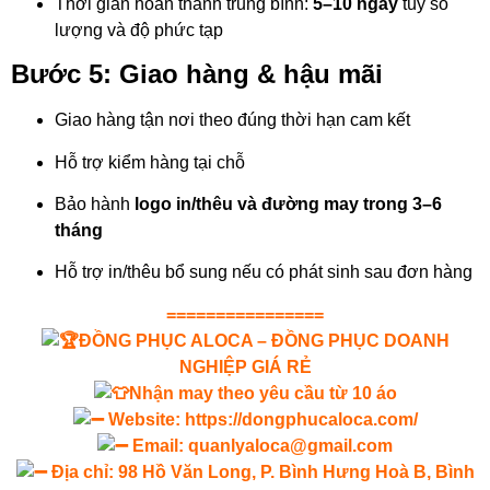
Thời gian hoàn thành trung bình:
5–10 ngày
tùy số
lượng và độ phức tạp
Bước 5: Giao hàng & hậu mãi
Giao hàng tận nơi theo đúng thời hạn cam kết
Hỗ trợ kiểm hàng tại chỗ
Bảo hành
logo in/thêu và đường may trong 3–6
tháng
Hỗ trợ in/thêu bổ sung nếu có phát sinh sau đơn hàng
================
ĐỒNG PHỤC ALOCA – ĐỒNG PHỤC DOANH
NGHIỆP GIÁ RẺ
Nhận may theo yêu cầu từ 10 áo
Website:
https://dongphucaloca.com/
Email: quanlyaloca@gmail.com
Địa chỉ: 98 Hồ Văn Long, P. Bình Hưng Hoà B, Bình