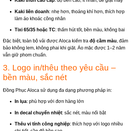
Kaki thun cao cấp
: độ bền cao, ít nhăn, dễ giặt máy
Kaki liên doanh
: nhẹ hơn, thoáng khí hơn, thích hợp
làm áo khoác công nhân
Tixi 65/35 hoặc TC
: thấm hút tốt, bền màu, không bai
Đặc biệt, toàn bộ vải được Aloca kiểm tra
độ cầm màu
, đảm
bảo không lem, không phai khi giặt. Áo mặc được 1–2 năm
vẫn giữ phom chuẩn.
3. Logo in/thêu theo yêu cầu –
bền màu, sắc nét
Đồng Phục Aloca sử dụng đa dạng phương pháp in:
In lụa
: phù hợp với đơn hàng lớn
In decal chuyển nhiệt
: sắc nét, màu nổi bật
Thêu vi tính công nghiệp
: thích hợp với logo nhiều
chi tiết, cần độ bền cao