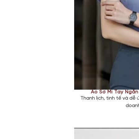
Áo Sơ Mi Tay Ngắ
Thanh lịch, tinh tế và dễ
doanh
Áo được thiết kế với form
Sản phẩm được may từ
ch