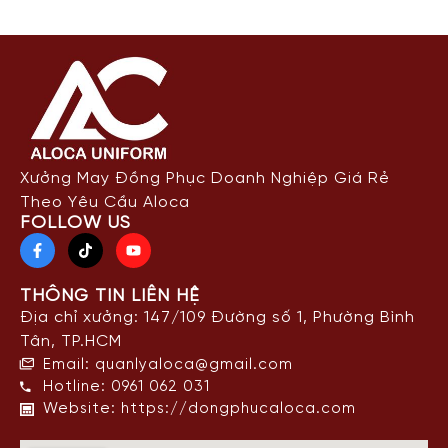
Điểm nhấn nổi bật của sản
BASOUS in sắc nét, tạo nê
Xưởng May Đồng Phục Doanh Nghiệp Giá Rẻ
Theo Yêu Cầu Aloca
FOLLOW US
Lé 1
THÔNG TIN LIÊN HỆ
Phù hợp l
Địa chỉ xưởng: 147/109 Đường số 1, Phường Bình
Tân, TP.HCM
Email: quanlyaloca@gmail.com
Hotline: 0961 062 031
Mặc công s
Website: https://dongphucaloca.com
👉 Liên hệ ngay để được tư