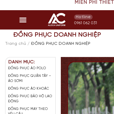
MIỄN PHÍ THIẾT KẾ ÁO MẪ
Hotline
0961 062 031
ĐỒNG PHỤC DOANH NGHIỆP
Trang chủ /
ĐỒNG PHỤC DOANH NGHIỆP
DANH MỤC:
ĐỒNG PHỤC ÁO POLO
ĐỒNG PHỤC QUẦN TÂY –
ÁO SƠMI
ĐỒNG PHỤC ÁO KHOÁC
ĐỒNG PHỤC BẢO HỘ LAO
ĐỘNG
ĐỒNG PHỤC MAY THEO