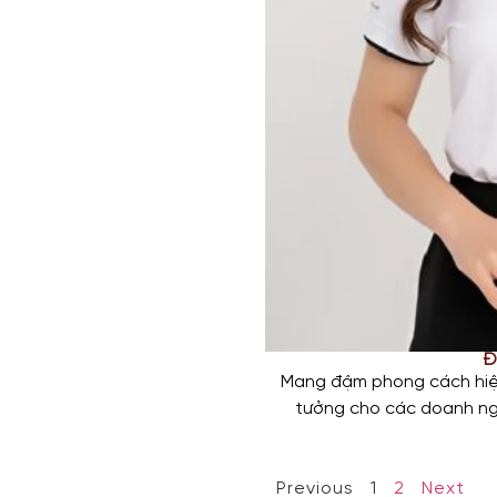
Đ
Mang đậm phong cách hiện
tưởng cho các doanh ngh
Áo được may từ chất liệu 
Previous
1
2
Next