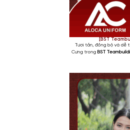
[BST Teambu
Tươi tắn, đồng bộ và dễ
Cưng trong
BST Teambuild
đội ngũ nhân viên trong 
Áo sử dụng
vải Coolmax t
phù hợp với môi trường vận
Điểm nhấn của áo là công 
nứt, giúp truyền tải trọn 