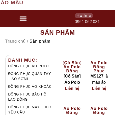
 ÁO MẪU
Hotline
0961 062 031
SẢN PHẨM
Trang chủ /
Sản phẩm
DANH MỤC:
[Có Sẵn]
Áo Polo
ĐỒNG PHỤC ÁO POLO
Áo Polo
Đồng
Đồng
Phục
ĐỒNG PHỤC QUẦN TÂY
Phục
Phối Bo 2
[Có Sẵn]
MS127
là
– ÁO SƠMI
Doanh
Sọc Đổi
Áo Polo
mẫu áo
Nghiệp
Màu Theo
ĐỒNG PHỤC ÁO KHOÁC
Vải
Thương
Liên hệ
Đồng
polo đồng
Liên hệ
Coolmax
Hiệu
ĐỒNG PHỤC BẢO HỘ
Phục
phục được
Màu Vàng
MS127
LAO ĐỘNG
– The
Doanh
thiết kế
Basic
Nghiệp Vải
theo phong
ĐỒNG PHỤC MAY THEO
Áo Polo
Áo Polo
YÊU CẦU
Đồng
Đồng
Coolmax
cách
hiện