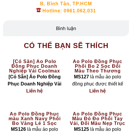
B, Bình Tân, TP.HCM
Hotline: 0961.062.031
Bình luận
CÓ THỂ BẠN SẼ THÍCH
[Có Sẵn] Áo Polo
Áo Polo Đồng Phục
Đồng Phục Doanh
Phối Bo 2 Sọc Đổi
Nghiệp Vải Coolmax
Màu Theo Thương
Màu Vàng – The Basic
Hiệu MS127
[Có Sẵn] Áo Polo Đồng
MS127
là mẫu áo polo
Phục Doanh Nghiệp Vải
đồng phục được thiết kế
Coolmax Màu Vàng – The
Liên hệ
theo phong cách
Liên hệ
hiện đại
Basic
là lựa chọn hoàn
– linh hoạt – cá nhân hoá
hảo cho các công ty, đội
theo nhận diện thương
nhóm cần đồng phục
hiệu
, nổi bật với chi tiết
bo
Áo Polo Đồng Phục
Áo Polo Đồng Phục
màu Xanh Navy Phối
Màu Đỏ Đo Phối Tay
nhanh chóng nhưng vẫn
cổ và bo tay phối 2 sọc
Bo Vàng Lé 1 Sọc
Vải, Đổi Màu Nẹp Trục
đảm bảo sự
chuyên
đổi màu
theo màu logo
MS126
Cúc Thời Trang MS125
MS126
là mẫu áo polo
MS125
là mẫu áo polo