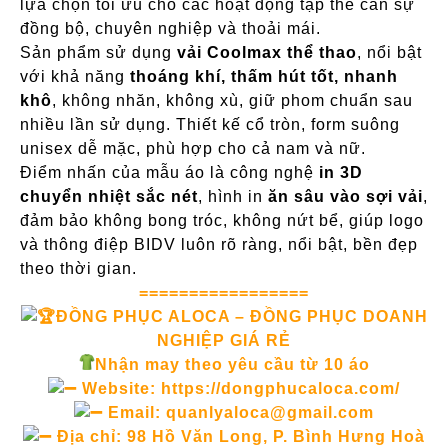
lựa chọn tối ưu cho các hoạt động tập thể cần sự
đồng bộ, chuyên nghiệp và thoải mái.
Sản phẩm sử dụng
vải Coolmax thể thao
, nổi bật
với khả năng
thoáng khí, thấm hút tốt, nhanh
khô
, không nhăn, không xù, giữ phom chuẩn sau
nhiều lần sử dụng. Thiết kế cổ tròn, form suông
unisex dễ mặc, phù hợp cho cả nam và nữ.
Điểm nhấn của mẫu áo là công nghệ
in 3D
chuyển nhiệt sắc nét
, hình in
ăn sâu vào sợi vải
,
đảm bảo không bong tróc, không nứt bể, giúp logo
và thông điệp BIDV luôn rõ ràng, nổi bật, bền đẹp
theo thời gian.
=================
ĐỒNG PHỤC ALOCA – ĐỒNG PHỤC DOANH
NGHIỆP GIÁ RẺ
Nhận may theo yêu cầu từ 10 áo
Website:
https://dongphucaloca.com/
Email: quanlyaloca@gmail.com
Địa chỉ: 98 Hồ Văn Long, P. Bình Hưng Hoà