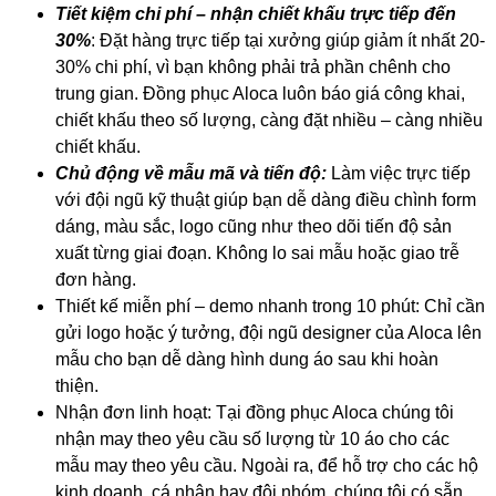
Tiết kiệm chi phí – nhận chiết khấu trực tiếp đến
30%
: Đặt hàng trực tiếp tại xưởng giúp giảm ít nhất 20-
30% chi phí, vì bạn không phải trả phần chênh cho
trung gian. Đồng phục Aloca luôn báo giá công khai,
chiết khấu theo số lượng, càng đặt nhiều – càng nhiều
chiết khấu.
Chủ động về mẫu mã và tiến độ:
Làm việc trực tiếp
với đội ngũ kỹ thuật giúp bạn dễ dàng điều chình form
dáng, màu sắc, logo cũng như theo dõi tiến độ sản
xuất từng giai đoạn. Không lo sai mẫu hoặc giao trễ
đơn hàng.
Thiết kế miễn phí – demo nhanh trong 10 phút: Chỉ cần
gửi logo hoặc ý tưởng, đội ngũ designer của Aloca lên
mẫu cho bạn dễ dàng hình dung áo sau khi hoàn
thiện.
Nhận đơn linh hoạt: Tại đồng phục Aloca chúng tôi
nhận may theo yêu cầu số lượng từ 10 áo cho các
mẫu may theo yêu cầu. Ngoài ra, để hỗ trợ cho các hộ
kinh doanh, cá nhân hay đội nhóm, chúng tôi có sẵn