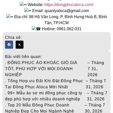
Website:
https://dongphucaloca.com/
Email: quanlyaloca@gmail.com
Địa chỉ: 98 Hồ Văn Long, P. Bình Hưng Hoà B, Bình
Tân, TP.HCM
Hotline: 0961.062.031
Chia sẻ:
Bài viết liên quan:
. ĐỒNG PHỤC ÁO KHOÁC GIÓ GIÁ
– Tháng
TỐT, PHÙ HỢP VỚI MỌI DOANH
7 31,
NGHIỆP
2026
. Tổng Hợp ưu Đãi Khi Đặt Đồng Phục
– Tháng 7
Tại Đồng Phục Aloca Mới Nhất
31, 2026
. 99+ Mẫu áo sơ mi đồng phục công ty
– Tháng 7
đẹp phù hợp với nhiều doanh nghiệp
31, 2026
. Top 20 Mẫu Đồng Phục Doanh
– Tháng 7
Nghiệp Đẹp Cho Mọi Ngành Nghề
30, 2026