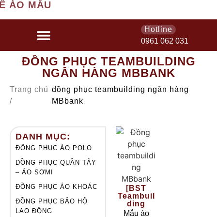
Ế ÁO MẪU
Hotline
0961 062 031
ĐỒNG PHỤC TEAMBUILDING
NGÂN HÀNG MBBANK
Trang chủ
đồng phục teambuilding ngân hàng
/
MBbank
DANH MỤC:
ĐỒNG PHỤC ÁO POLO
ĐỒNG PHỤC QUẦN TÂY
– ÁO SƠMI
ĐỒNG PHỤC ÁO KHOÁC
[BST
Teambuil
ĐỒNG PHỤC BẢO HỘ
ding
LAO ĐỘNG
2025]
Mẫu áo