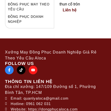
Đồng
thun cổ tròn
ĐỒNG PHỤC MAY THEO
Phục Áo
Thun Cổ
YÊU CẦU
MBBank
Liên hệ
Tròn In
thuộc
BST
ĐỒNG PHỤC DOANH
3D –
Ngân
NGHIỆP
Teambuildi
Hàng
ng 2025
là
MBBank
sự kết hợp
giữa sự
mạnh mẽ
của thương
Xưởng May Đồng Phục Doanh Nghiệp Giá Rẻ
hiệu tài
Theo Yêu Cầu Aloca
FOLLOW US
chính và
tính linh
hoạt của
THÔNG TIN LIÊN HỆ
trang phục
Địa chỉ xưởng: 147/109 Đường số 1, Phường
hiện đại.
Bình Tân, TP.HCM
Thiết kế
Email: quanlyaloca@gmail.com
đồng phục
Hotline: 0961 062 031
này giúp
Website: https://dongphucaloca.com