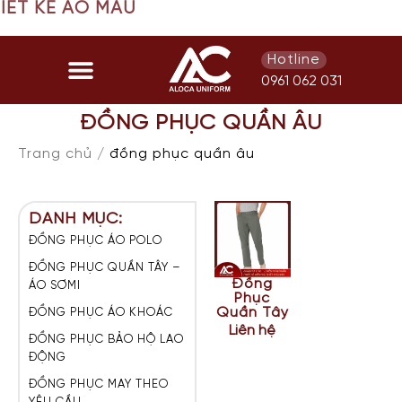
IẾT KẾ ÁO MẪU
Hotline
0961 062 031
ĐỒNG PHỤC QUẦN ÂU
Trang chủ /
đồng phục quần âu
DANH MỤC:
ĐỒNG PHỤC ÁO POLO
ĐỒNG PHỤC QUẦN TÂY –
Đồng
ÁO SƠMI
Phục
Quần Tây
ĐỒNG PHỤC ÁO KHOÁC
Trơn
Liên hệ
QTT001
ĐỒNG PHỤC BẢO HỘ LAO
ĐỘNG
ĐỒNG PHỤC MAY THEO