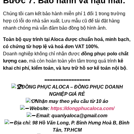
Bước 7: Bảo hành và hậu mãi:
Chúng tôi cam kết bảo hành miễn phí 1 đổi 1 trong trường
hợp có lỗi do nhà sản xuất. Lưu mẫu cũ để tái đặt hàng
nhanh chóng mà vẫn đảm bảo đồng bộ hình ảnh.
Toàn bộ quy trình tại Aloca được chuẩn hoá, minh bạch,
có chứng từ hợp lệ và hoá đơn VAT 100%.
Doanh nghiệp không chỉ nhận được
đồng phục polo chất
lượng cao
, mà còn hoàn toàn yên tâm trong quá trình
kê
khai chi phí, kiểm toán, và lưu trữ hồ sơ kế toán nội bộ
.
=================
ĐỒNG PHỤC ALOCA – ĐỒNG PHỤC DOANH
NGHIỆP GIÁ RẺ
Nhận may theo yêu cầu từ 10 áo
Website:
https://dongphucaloca.com/
Email: quanlyaloca@gmail.com
Địa chỉ: 98 Hồ Văn Long, P. Bình Hưng Hoà B, Bình
Tân, TP.HCM