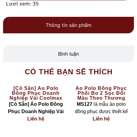
Lượt xem: 35
Thông tin sản phẩm
Bình luận
CÓ THỂ BẠN SẼ THÍCH
[Có Sẵn] Áo Polo
Áo Polo Đồng Phục
Đồng Phục Doanh
Phối Bo 2 Sọc Đổi
Nghiệp Vải Coolmax
Màu Theo Thương
Màu Vàng – The Basic
Hiệu MS127
[Có Sẵn] Áo Polo Đồng
MS127
là mẫu áo polo
Phục Doanh Nghiệp Vải
đồng phục được thiết kế
Coolmax Màu Vàng – The
Liên hệ
theo phong cách
Liên hệ
hiện đại
Basic
là lựa chọn hoàn
– linh hoạt – cá nhân hoá
hảo cho các công ty, đội
theo nhận diện thương