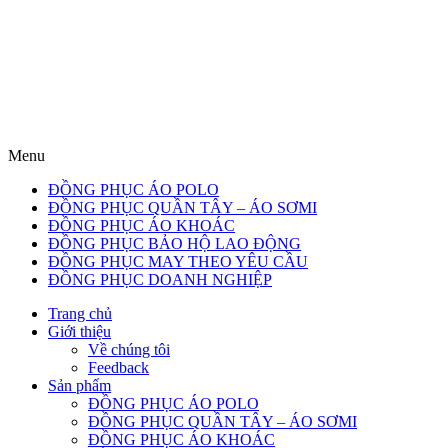
Menu
ĐỒNG PHỤC ÁO POLO
ĐỒNG PHỤC QUẦN TÂY – ÁO SƠMI
ĐỒNG PHỤC ÁO KHOÁC
ĐỒNG PHỤC BẢO HỘ LAO ĐỘNG
ĐỒNG PHỤC MAY THEO YÊU CẦU
ĐỒNG PHỤC DOANH NGHIỆP
Trang chủ
Giới thiệu
Về chúng tôi
Feedback
Sản phẩm
ĐỒNG PHỤC ÁO POLO
ĐỒNG PHỤC QUẦN TÂY – ÁO SƠMI
ĐỒNG PHỤC ÁO KHOÁC