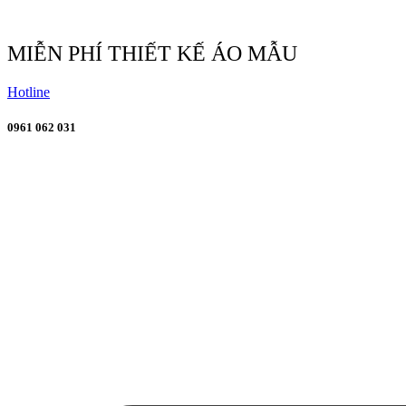
Chuyển
đến
nội
MIỄN PHÍ THIẾT KẾ ÁO MẪU
dung
Hotline
0961 062 031