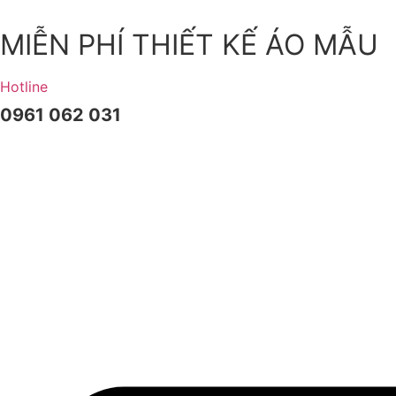
Chuyển
đến
MIỄN PHÍ THIẾT KẾ ÁO MẪU
nội
dung
Hotline
0961 062 031