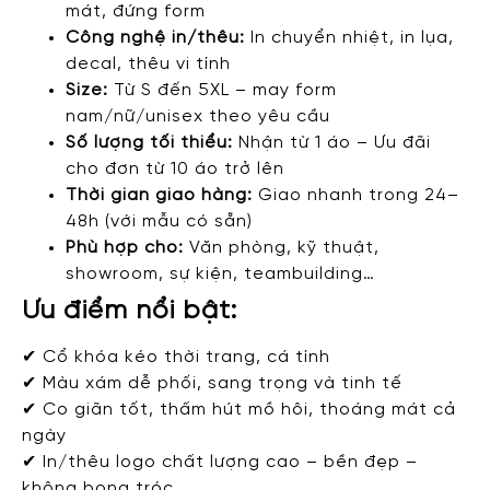
mát, đứng form
Công nghệ in/thêu:
In chuyển nhiệt, in lụa,
decal, thêu vi tính
Size:
Từ S đến 5XL – may form
nam/nữ/unisex theo yêu cầu
Số lượng tối thiểu:
Nhận từ 1 áo – Ưu đãi
cho đơn từ 10 áo trở lên
Thời gian giao hàng:
Giao nhanh trong 24–
48h (với mẫu có sẵn)
Phù hợp cho:
Văn phòng, kỹ thuật,
showroom, sự kiện, teambuilding…
Ưu điểm nổi bật:
✔ Cổ khóa kéo thời trang, cá tính
✔ Màu xám dễ phối, sang trọng và tinh tế
✔ Co giãn tốt, thấm hút mồ hôi, thoáng mát cả
ngày
✔ In/thêu logo chất lượng cao – bền đẹp –
không bong tróc