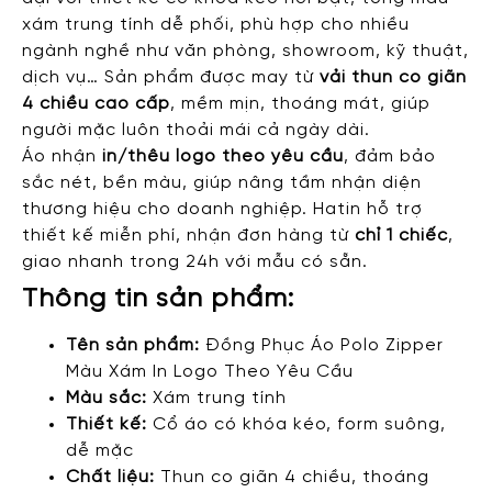
xám trung tính dễ phối, phù hợp cho nhiều
ngành nghề như văn phòng, showroom, kỹ thuật,
dịch vụ… Sản phẩm được may từ
vải thun co giãn
4 chiều cao cấp
, mềm mịn, thoáng mát, giúp
người mặc luôn thoải mái cả ngày dài.
Áo nhận
in/thêu logo theo yêu cầu
, đảm bảo
sắc nét, bền màu, giúp nâng tầm nhận diện
thương hiệu cho doanh nghiệp. Hatin hỗ trợ
thiết kế miễn phí, nhận đơn hàng từ
chỉ 1 chiếc
,
giao nhanh trong 24h với mẫu có sẵn.
Thông tin sản phẩm:
Tên sản phẩm:
Đồng Phục Áo Polo Zipper
Màu Xám In Logo Theo Yêu Cầu
Màu sắc:
Xám trung tính
Thiết kế:
Cổ áo có khóa kéo, form suông,
dễ mặc
Chất liệu:
Thun co giãn 4 chiều, thoáng