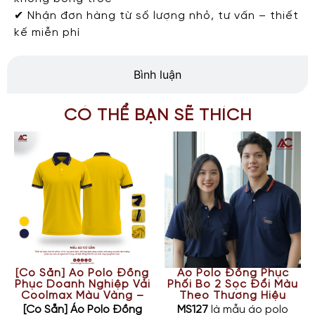
✔ Nhận đơn hàng từ số lượng nhỏ, tư vấn – thiết
kế miễn phí
Bình luận
CÓ THỂ BẠN SẼ THÍCH
[Có Sẵn] Áo Polo Đồng
Áo Polo Đồng Phục
Phục Doanh Nghiệp Vải
Phối Bo 2 Sọc Đổi Màu
Coolmax Màu Vàng –
Theo Thương Hiệu
The Basic
MS127
[Có Sẵn] Áo Polo Đồng
MS127
là mẫu áo polo