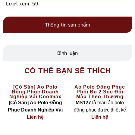
Lượt xem: 59
Thông tin sản phẩm
Bình luận
CÓ THỂ BẠN SẼ THÍCH
[Có Sẵn] Áo Polo
Áo Polo Đồng Phục
Đồng Phục Doanh
Phối Bo 2 Sọc Đổi
Nghiệp Vải Coolmax
Màu Theo Thương
Màu Vàng – The Basic
Hiệu MS127
[Có Sẵn] Áo Polo Đồng
MS127
là mẫu áo polo
Phục Doanh Nghiệp Vải
đồng phục được thiết kế
Coolmax Màu Vàng – The
Liên hệ
theo phong cách
Liên hệ
hiện đại
Basic
là lựa chọn hoàn
– linh hoạt – cá nhân hoá
hảo cho các công ty, đội
theo nhận diện thương