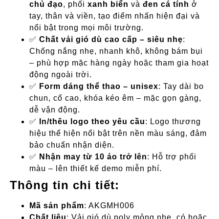
chủ đạo
, phối
xanh biển
và
đen cá tính
ở
tay, thân và viền, tạo điểm nhấn hiện đại và
nổi bật trong mọi môi trường.
✅
Chất vải gió dù cao cấp – siêu nhẹ
:
Chống nắng nhẹ, nhanh khô, không bám bụi
– phù hợp mặc hàng ngày hoặc tham gia hoạt
động ngoài trời.
✅
Form dáng thể thao – unisex
: Tay dài bo
chun, cổ cao, khóa kéo êm – mặc gọn gàng,
dễ vận động.
✅
In/thêu logo theo yêu cầu
: Logo thương
hiệu thể hiện nổi bật trên nền màu sáng, đảm
bảo chuẩn nhận diện.
✅
Nhận may từ 10 áo trở lên
: Hỗ trợ phối
màu – lên thiết kế demo miễn phí.
Thông tin chi tiết:
Mã sản phẩm
: AKGMH006
Chất liệu
: Vải gió dù poly mỏng nhẹ, có hoặc