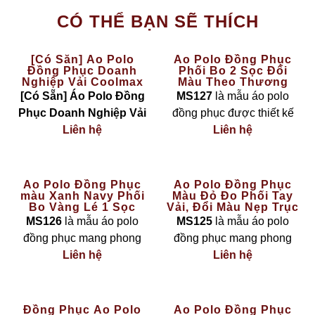
CÓ THỂ BẠN SẼ THÍCH
[Có Sẵn] Áo Polo
Áo Polo Đồng Phục
Đồng Phục Doanh
Phối Bo 2 Sọc Đổi
Nghiệp Vải Coolmax
Màu Theo Thương
Màu Vàng – The Basic
Hiệu MS127
[Có Sẵn] Áo Polo Đồng
MS127
là mẫu áo polo
Phục Doanh Nghiệp Vải
đồng phục được thiết kế
Coolmax Màu Vàng – The
Liên hệ
theo phong cách
Liên hệ
hiện đại
Basic
là lựa chọn hoàn
– linh hoạt – cá nhân hoá
hảo cho các công ty, đội
theo nhận diện thương
nhóm cần đồng phục
hiệu
, nổi bật với chi tiết
bo
Áo Polo Đồng Phục
Áo Polo Đồng Phục
màu Xanh Navy Phối
Màu Đỏ Đo Phối Tay
nhanh chóng nhưng vẫn
cổ và bo tay phối 2 sọc
Bo Vàng Lé 1 Sọc
Vải, Đổi Màu Nẹp Trục
đảm bảo sự
chuyên
đổi màu
theo màu logo
MS126
Cúc Thời Trang MS125
MS126
là mẫu áo polo
MS125
là mẫu áo polo
nghiệp – thoải mái – bền
doanh nghiệp. Thiết kế
đồng phục mang phong
đồng phục mang phong
đẹp
.
giúp tổng thể chiếc áo trở
cách
trẻ trung – chuyên
Liên hệ
cách
mạnh mẽ – nổi bật –
Liên hệ
nên chuyên nghiệp, đồng
nghiệp – nổi bật
, với sự
thời trang
, với tone
đỏ đô
Đặc điểm sản phẩm:
bộ và dễ tạo dấu ấn riêng
kết hợp hài hoà giữa tone
sang trọng
kết hợp chi tiết
trong mắt khách hàng.
Chất liệu vải
xanh navy sang trọng
và
phối tay vải tinh tế và nẹp
Đồng Phục Áo Polo
Áo Polo Đồng Phục