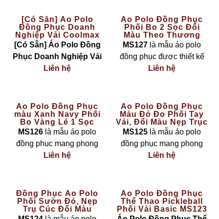
[Có Sẵn] Áo Polo
Áo Polo Đồng Phục
Đồng Phục Doanh
Phối Bo 2 Sọc Đổi
Nghiệp Vải Coolmax
Màu Theo Thương
Màu Vàng – The Basic
Hiệu MS127
[Có Sẵn] Áo Polo Đồng
MS127
là mẫu áo polo
Phục Doanh Nghiệp Vải
đồng phục được thiết kế
Coolmax Màu Vàng – The
Liên hệ
theo phong cách
Liên hệ
hiện đại
Basic
là lựa chọn hoàn
– linh hoạt – cá nhân hoá
hảo cho các công ty, đội
theo nhận diện thương
nhóm cần đồng phục
hiệu
, nổi bật với chi tiết
bo
Áo Polo Đồng Phục
Áo Polo Đồng Phục
màu Xanh Navy Phối
Màu Đỏ Đo Phối Tay
nhanh chóng nhưng vẫn
cổ và bo tay phối 2 sọc
Bo Vàng Lé 1 Sọc
Vải, Đổi Màu Nẹp Trục
đảm bảo sự
chuyên
đổi màu
theo màu logo
MS126
Cúc Thời Trang MS125
MS126
là mẫu áo polo
MS125
là mẫu áo polo
nghiệp – thoải mái – bền
doanh nghiệp. Thiết kế
đồng phục mang phong
đồng phục mang phong
đẹp
.
giúp tổng thể chiếc áo trở
cách
trẻ trung – chuyên
Liên hệ
cách
mạnh mẽ – nổi bật –
Liên hệ
nên chuyên nghiệp, đồng
nghiệp – nổi bật
, với sự
thời trang
, với tone
đỏ đô
Đặc điểm sản phẩm:
bộ và dễ tạo dấu ấn riêng
kết hợp hài hoà giữa tone
sang trọng
kết hợp chi tiết
trong mắt khách hàng.
Chất liệu vải
xanh navy sang trọng
và
phối tay vải tinh tế và nẹp
Đồng Phục Áo Polo
Áo Polo Đồng Phục
Coolmax cao cấp
:
Phối Sườn Đỏ, Nẹp
Thể Thao Pickleball
chi tiết
bo cổ phối vàng lé
trụ cúc đổi màu hiện đại.
Áo có form polo chuẩn, ôm
Trụ Cúc Đổi Màu
Phối Vải Basic MS123
Thoáng khí, thấm hút
1 sọc
tinh tế. Thiết kế tạo
Thiết kế giúp tổng thể
vừa vặn và thoải mái khi
MS124
MS124
là mẫu áo polo
Áo Polo Đồng Phục Thể