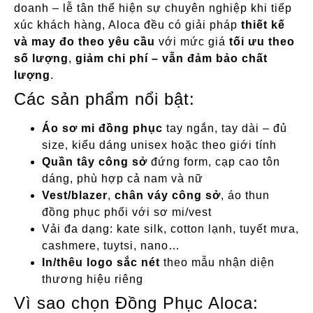
doanh – lễ tân thể hiện sự chuyên nghiệp khi tiếp
xúc khách hàng, Aloca đều có giải pháp
thiết kế
và may đo theo yêu cầu
với mức giá
tối ưu theo
số lượng
,
giảm chi phí – vẫn đảm bảo chất
lượng
.
Các sản phẩm nổi bật:
Áo sơ mi đồng phục
tay ngắn, tay dài – đủ
size, kiểu dáng unisex hoặc theo giới tính
Quần tây công sở
đứng form, cạp cao tôn
dáng, phù hợp cả nam và nữ
Vest/blazer
,
chân váy công sở
, áo thun
đồng phục phối với sơ mi/vest
Vải đa dạng: kate silk, cotton lạnh, tuyết mưa,
cashmere, tuytsi, nano…
In/thêu logo sắc nét
theo mẫu nhận diện
thương hiệu riêng
Vì sao chọn Đồng Phục Aloca: