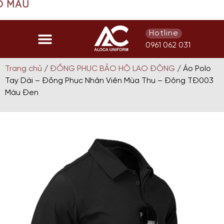
U
Hotline
0961 062 031
Trang chủ
/
ĐỒNG PHỤC BẢO HỘ LAO ĐỘNG
/ Áo Polo
Tay Dài – Đồng Phục Nhân Viên Mùa Thu – Đông TĐ003
Màu Đen