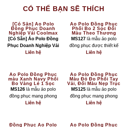
CÓ THỂ BẠN SẼ THÍCH
[Có Sẵn] Áo Polo
Áo Polo Đồng Phục
Đồng Phục Doanh
Phối Bo 2 Sọc Đổi
Nghiệp Vải Coolmax
Màu Theo Thương
Màu Vàng – The Basic
Hiệu MS127
[Có Sẵn] Áo Polo Đồng
MS127
là mẫu áo polo
Phục Doanh Nghiệp Vải
đồng phục được thiết kế
Coolmax Màu Vàng – The
Liên hệ
theo phong cách
Liên hệ
hiện đại
Basic
là lựa chọn hoàn
– linh hoạt – cá nhân hoá
hảo cho các công ty, đội
theo nhận diện thương
nhóm cần đồng phục
hiệu
, nổi bật với chi tiết
bo
Áo Polo Đồng Phục
Áo Polo Đồng Phục
màu Xanh Navy Phối
Màu Đỏ Đo Phối Tay
nhanh chóng nhưng vẫn
cổ và bo tay phối 2 sọc
Bo Vàng Lé 1 Sọc
Vải, Đổi Màu Nẹp Trục
đảm bảo sự
chuyên
đổi màu
theo màu logo
MS126
Cúc Thời Trang MS125
MS126
là mẫu áo polo
MS125
là mẫu áo polo
nghiệp – thoải mái – bền
doanh nghiệp. Thiết kế
đồng phục mang phong
đồng phục mang phong
đẹp
.
giúp tổng thể chiếc áo trở
cách
trẻ trung – chuyên
Liên hệ
cách
mạnh mẽ – nổi bật –
Liên hệ
nên chuyên nghiệp, đồng
nghiệp – nổi bật
, với sự
thời trang
, với tone
đỏ đô
Đặc điểm sản phẩm:
bộ và dễ tạo dấu ấn riêng
kết hợp hài hoà giữa tone
sang trọng
kết hợp chi tiết
trong mắt khách hàng.
Chất liệu vải
xanh navy sang trọng
và
phối tay vải tinh tế và nẹp
Đồng Phục Áo Polo
Áo Polo Đồng Phục