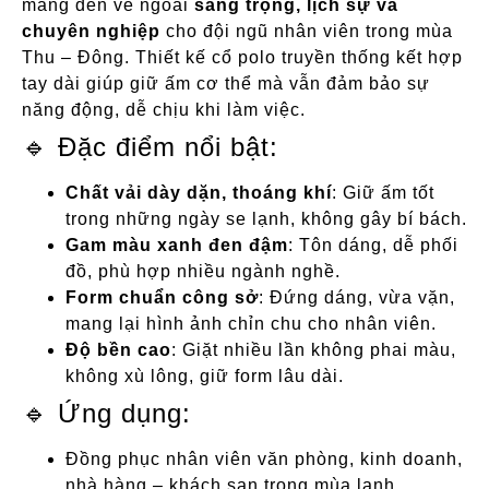
mang đến vẻ ngoài
sang trọng, lịch sự và
chuyên nghiệp
cho đội ngũ nhân viên trong mùa
Thu – Đông. Thiết kế cổ polo truyền thống kết hợp
tay dài giúp giữ ấm cơ thể mà vẫn đảm bảo sự
năng động, dễ chịu khi làm việc.
🔹 Đặc điểm nổi bật:
Chất vải dày dặn, thoáng khí
: Giữ ấm tốt
trong những ngày se lạnh, không gây bí bách.
Gam màu xanh đen đậm
: Tôn dáng, dễ phối
đồ, phù hợp nhiều ngành nghề.
Form chuẩn công sở
: Đứng dáng, vừa vặn,
mang lại hình ảnh chỉn chu cho nhân viên.
Độ bền cao
: Giặt nhiều lần không phai màu,
không xù lông, giữ form lâu dài.
🔹 Ứng dụng:
Đồng phục nhân viên văn phòng, kinh doanh,
nhà hàng – khách sạn trong mùa lạnh.