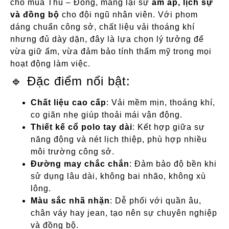
cho mùa Thu – Đông, mang lại sự
ấm áp, lịch sự
và đồng bộ
cho đội ngũ nhân viên. Với phom
dáng chuẩn công sở, chất liệu vải thoáng khí
nhưng đủ dày dặn, đây là lựa chọn lý tưởng để
vừa giữ ấm, vừa đảm bảo tính thẩm mỹ trong mọi
hoạt động làm việc.
🔹 Đặc điểm nổi bật:
Chất liệu cao cấp
: Vải mềm mịn, thoáng khí,
co giãn nhẹ giúp thoải mái vận động.
Thiết kế cổ polo tay dài
: Kết hợp giữa sự
năng động và nét lịch thiệp, phù hợp nhiều
môi trường công sở.
Đường may chắc chắn
: Đảm bảo độ bền khi
sử dụng lâu dài, không bai nhão, không xù
lông.
Màu sắc nhã nhặn
: Dễ phối với quần âu,
chân váy hay jean, tạo nên sự chuyên nghiệp
và đồng bộ.