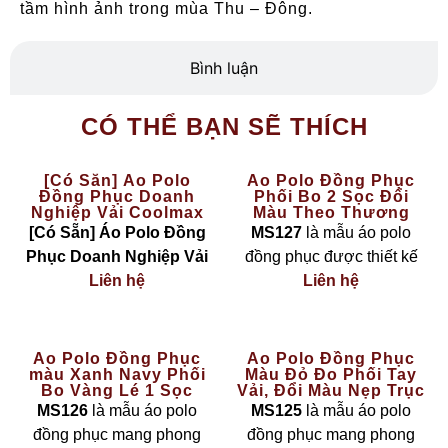
tầm hình ảnh trong mùa Thu – Đông.
Bình luận
CÓ THỂ BẠN SẼ THÍCH
[Có Sẵn] Áo Polo
Áo Polo Đồng Phục
Đồng Phục Doanh
Phối Bo 2 Sọc Đổi
Nghiệp Vải Coolmax
Màu Theo Thương
Màu Vàng – The Basic
Hiệu MS127
[Có Sẵn] Áo Polo Đồng
MS127
là mẫu áo polo
Phục Doanh Nghiệp Vải
đồng phục được thiết kế
Coolmax Màu Vàng – The
Liên hệ
theo phong cách
Liên hệ
hiện đại
Basic
là lựa chọn hoàn
– linh hoạt – cá nhân hoá
hảo cho các công ty, đội
theo nhận diện thương
nhóm cần đồng phục
hiệu
, nổi bật với chi tiết
bo
Áo Polo Đồng Phục
Áo Polo Đồng Phục
màu Xanh Navy Phối
Màu Đỏ Đo Phối Tay
nhanh chóng nhưng vẫn
cổ và bo tay phối 2 sọc
Bo Vàng Lé 1 Sọc
Vải, Đổi Màu Nẹp Trục
đảm bảo sự
chuyên
đổi màu
theo màu logo
MS126
Cúc Thời Trang MS125
MS126
là mẫu áo polo
MS125
là mẫu áo polo
nghiệp – thoải mái – bền
doanh nghiệp. Thiết kế
đồng phục mang phong
đồng phục mang phong