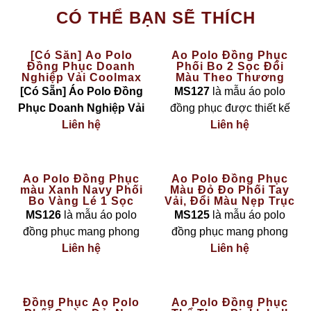
CÓ THỂ BẠN SẼ THÍCH
[Có Sẵn] Áo Polo
Áo Polo Đồng Phục
Đồng Phục Doanh
Phối Bo 2 Sọc Đổi
Nghiệp Vải Coolmax
Màu Theo Thương
Màu Vàng – The Basic
Hiệu MS127
[Có Sẵn] Áo Polo Đồng
MS127
là mẫu áo polo
Phục Doanh Nghiệp Vải
đồng phục được thiết kế
Coolmax Màu Vàng – The
Liên hệ
theo phong cách
Liên hệ
hiện đại
Basic
là lựa chọn hoàn
– linh hoạt – cá nhân hoá
hảo cho các công ty, đội
theo nhận diện thương
nhóm cần đồng phục
hiệu
, nổi bật với chi tiết
bo
Áo Polo Đồng Phục
Áo Polo Đồng Phục
màu Xanh Navy Phối
Màu Đỏ Đo Phối Tay
nhanh chóng nhưng vẫn
cổ và bo tay phối 2 sọc
Bo Vàng Lé 1 Sọc
Vải, Đổi Màu Nẹp Trục
đảm bảo sự
chuyên
đổi màu
theo màu logo
MS126
Cúc Thời Trang MS125
MS126
là mẫu áo polo
MS125
là mẫu áo polo
nghiệp – thoải mái – bền
doanh nghiệp. Thiết kế
đồng phục mang phong
đồng phục mang phong
đẹp
.
giúp tổng thể chiếc áo trở
cách
trẻ trung – chuyên
Liên hệ
cách
mạnh mẽ – nổi bật –
Liên hệ
nên chuyên nghiệp, đồng
nghiệp – nổi bật
, với sự
thời trang
, với tone
đỏ đô
Đặc điểm sản phẩm:
bộ và dễ tạo dấu ấn riêng
kết hợp hài hoà giữa tone
sang trọng
kết hợp chi tiết
trong mắt khách hàng.
Chất liệu vải
xanh navy sang trọng
và
phối tay vải tinh tế và nẹp
Đồng Phục Áo Polo
Áo Polo Đồng Phục
Coolmax cao cấp
: