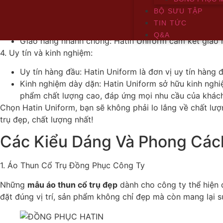
BỘ SƯU TẬP
Giá cả hợp lý: Hatin Uniform cam kết mang đến những 
TIN TỨC
Dịch vụ chuyên nghiệp: Hatin Uniform sở hữu đội ngũ n
Q&A
Giao hàng nhanh chóng: Hatin Uniform cam kết giao 
4. Uy tín và kinh nghiệm:
Uy tín hàng đầu: Hatin Uniform là đơn vị uy tín hàng
Kinh nghiệm dày dặn: Hatin Uniform sở hữu kinh nghi
phẩm chất lượng cao, đáp ứng mọi nhu cầu của khác
Chọn Hatin Uniform, bạn sẽ không phải lo lắng về chất lượ
trụ đẹp, chất lượng nhất!
Các Kiểu Dáng Và Phong Cách
1. Áo Thun Cổ Trụ Đồng Phục Công Ty
Những
mẫu áo thun cổ trụ đẹp
dành cho công ty thể hiện 
đặt đúng vị trí, sản phẩm không chỉ đẹp mà còn mang lại s