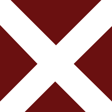
hành một trong những item không thể thiếu trong bất kỳ tủ 
ự kiện quan trọng đều có thể được ứng dụng. Tại đồng phục
c thực hiện những điều đó một cách tốt nhất. Dưới đây là