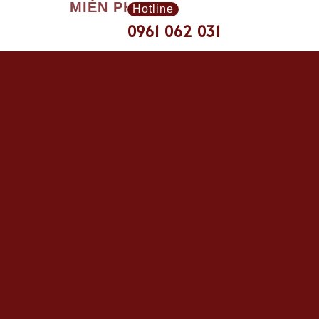
PHÍ THIẾT KẾ ÁO MẪU
Hotline
0961 062 031