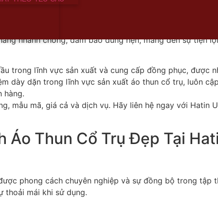
sản phẩm chất lượng cao với giá cả cạnh tranh nhất trên t
hân viên chuyên nghiệp, nhiệt tình, tư vấn tận tâm, hỗ trợ
hàng nhanh chóng, đảm bảo đúng hẹn, mang đến sự tiện lợi
 đầu trong lĩnh vực sản xuất và cung cấp đồng phục, được n
ệm dày dặn trong lĩnh vực sản xuất áo thun cổ trụ, luôn 
h hàng.
ng, mẫu mã, giá cả và dịch vụ. Hãy liên hệ ngay với Hatin
 Áo Thun Cổ Trụ Đẹp Tại Hat
được phong cách chuyên nghiệp và sự đồng bộ trong tập t
ự thoải mái khi sử dụng.