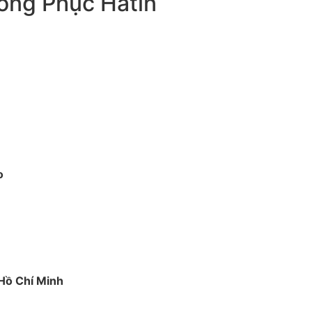
ồng Phục Hatin
o
 Hồ Chí Minh