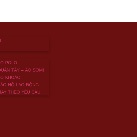
MIỄN 
I
tin Uniform
ÁO POLO
UẦN TÂY – ÁO SƠMI
ại Hatin Uniform
ÁO KHOÁC
BẢO HỘ LAO ĐỘNG
AY THEO YÊU CẦU