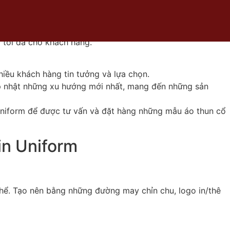
hị trường.
 khách hàng trong suốt quá trình đặt hàng và sản xuất.
 tối đa cho khách hàng.
hiều khách hàng tin tưởng và lựa chọn.
cập nhật những xu hướng mới nhất, mang đến những sản
 Uniform để được tư vấn và đặt hàng những mẫu áo thun cổ
in Uniform
hể. Tạo nên bằng những đường may chỉn chu, logo in/thê