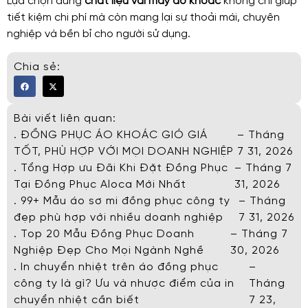
Lựa chọn đúng
chất liệu vải may áo khoác
không chỉ giúp
tiết kiệm chi phí mà còn mang lại sự thoải mái, chuyên
nghiệp và bền bỉ cho người sử dụng.
Chia sẻ:
Bài viết liên quan:
. ĐỒNG PHỤC ÁO KHOÁC GIÓ GIÁ
– Tháng
TỐT, PHÙ HỢP VỚI MỌI DOANH NGHIỆP
7 31, 2026
. Tổng Hợp ưu Đãi Khi Đặt Đồng Phục
– Tháng 7
Tại Đồng Phục Aloca Mới Nhất
31, 2026
. 99+ Mẫu áo sơ mi đồng phục công ty
– Tháng
đẹp phù hợp với nhiều doanh nghiệp
7 31, 2026
. Top 20 Mẫu Đồng Phục Doanh
– Tháng 7
Nghiệp Đẹp Cho Mọi Ngành Nghề
30, 2026
. In chuyển nhiệt trên áo đồng phục
–
công ty là gì? Ưu và nhược điểm của in
Tháng
chuyển nhiệt cần biết
7 23,