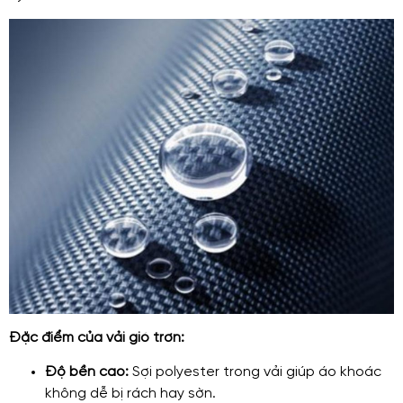
Đặc điểm của vải gió trơn:
Độ bền cao:
Sợi polyester trong vải giúp áo khoác
không dễ bị rách hay sờn.