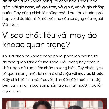
áo khoác
được khách hàng lựa chọn nhiều nhất, bao
gồm:
vải gió nano, vải gió trơn, vải gió ô, và vải gió chống
nước
. Đây cũng chính là những chất liệu tiêu chuẩn, phù
hợp với điều kiện thời tiết và nhu cầu sử dụng của người
Việt Nam.
Vì sao chất liệu vải may áo
khoác quan trọng?
Khi lựa chọn áo khoác đồng phục, phần lớn mọi người
thường quan tâm đến màu sắc, kiểu dáng hay cách in
thêu logo để tạo điểm nhấn thương hiệu. Tuy nhiên, yếu
tố quan trọng nhất lại nằm ở
chất liệu vải may áo khoác
.
Đây chính là “linh hồn” quyết định đến độ thoải mái, độ
bền và hình ảnh của sản phẩm trong mắt người mặc lẫn
người nhìn.