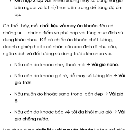
Kết hợp 2 lớp vải
: Nhiều xưởng may sử dụng vải gió
bên ngoài và lót nỉ/thun bên trong để tăng độ ấm
áp.
Có thể thấy, mỗi
chất liệu vải may áo khoác
đều có
những ưu – nhược điểm và phù hợp với từng mục đích sử
dụng khác nhau. Để có chiếc áo khoác chất lượng,
doanh nghiệp hoặc cá nhân cần xác định rõ nhu cầu,
ngân sách và đối tượng sử dụng trước khi chọn vải.
Nếu cần áo khoác nhẹ, thoải mái →
Vải gió nano
.
Nếu cần áo khoác giá rẻ, dễ may số lượng lớn →
Vải
gió trơn
.
Nếu muốn áo khoác sang trọng, bền đẹp →
Vải gió
ô
.
Nếu cần áo khoác bảo vệ tối đa khỏi mưa gió →
Vải
gió chống nước
.