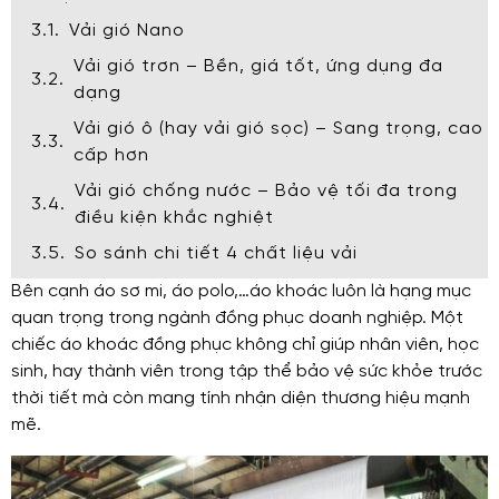
Vải gió Nano
Vải gió trơn – Bền, giá tốt, ứng dụng đa
dạng
Vải gió ô (hay vải gió sọc) – Sang trọng, cao
cấp hơn
Vải gió chống nước – Bảo vệ tối đa trong
điều kiện khắc nghiệt
So sánh chi tiết 4 chất liệu vải
Bên cạnh áo sơ mi, áo polo,…áo khoác luôn là hạng mục
quan trọng trong ngành đồng phục doanh nghiệp. Một
chiếc áo khoác đồng phục không chỉ giúp nhân viên, học
sinh, hay thành viên trong tập thể bảo vệ sức khỏe trước
thời tiết mà còn mang tính nhận diện thương hiệu mạnh
mẽ.