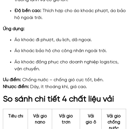
Độ bền cao:
Thích hợp cho áo khoác phượt, áo bảo
hộ ngoài trời.
Ứng dụng:
Áo khoác đi phượt, du lịch, dã ngoại.
Áo khoác bảo hộ cho công nhân ngoài trời.
Áo khoác đồng phục cho doanh nghiệp logistics,
vận chuyển.
Ưu điểm:
Chống nước – chống gió cực tốt, bền.
Nhược điểm:
Dày, ít thoáng khí, giá cao.
So sánh chi tiết 4 chất liệu vải
Tiêu chí
Vải gió
Vải gió
Vải
Vải gió
nano
trơn
gió ô
chống
nước