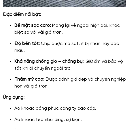
Đặc điểm nổi bật:
Bề mặt sọc caro:
Mang lại vẻ ngoài hiện đại, khác
biệt so với vải gió trơn.
Độ bền tốt:
Chịu được ma sát, ít bị nhăn hay bạc
màu.
Khả năng chống gió – chống bụi:
Giữ ấm và bảo vệ
tốt khi di chuyển ngoài trời.
Thẩm mỹ cao:
Được đánh giá đẹp và chuyên nghiệp
hơn vải gió trơn.
Ứng dụng:
Áo khoác đồng phục công ty cao cấp.
Áo khoác teambuilding, sự kiện.