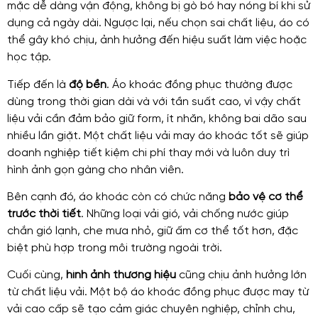
mặc dễ dàng vận động, không bị gò bó hay nóng bí khi sử
dụng cả ngày dài. Ngược lại, nếu chọn sai chất liệu, áo có
thể gây khó chịu, ảnh hưởng đến hiệu suất làm việc hoặc
học tập.
Tiếp đến là
độ bền
. Áo khoác đồng phục thường được
dùng trong thời gian dài và với tần suất cao, vì vậy chất
liệu vải cần đảm bảo giữ form, ít nhăn, không bai dão sau
nhiều lần giặt. Một chất liệu vải may áo khoác tốt sẽ giúp
doanh nghiệp tiết kiệm chi phí thay mới và luôn duy trì
hình ảnh gọn gàng cho nhân viên.
Bên cạnh đó, áo khoác còn có chức năng
bảo vệ cơ thể
trước thời tiết
. Những loại vải gió, vải chống nước giúp
chắn gió lạnh, che mưa nhỏ, giữ ấm cơ thể tốt hơn, đặc
biệt phù hợp trong môi trường ngoài trời.
Cuối cùng,
hình ảnh thương hiệu
cũng chịu ảnh hưởng lớn
từ chất liệu vải. Một bộ áo khoác đồng phục được may từ
vải cao cấp sẽ tạo cảm giác chuyên nghiệp, chỉnh chu,