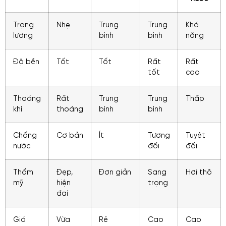
Trọng
Nhẹ
Trung
Trung
Khá
lượng
bình
bình
nặng
Độ bền
Tốt
Tốt
Rất
Rất
tốt
cao
Thoáng
Rất
Trung
Trung
Thấp
khí
thoáng
bình
bình
Chống
Cơ bản
Ít
Tương
Tuyệt
nước
đối
đối
Thẩm
Đẹp,
Đơn giản
Sang
Hơi thô
mỹ
hiện
trọng
đại
Giá
Vừa
Rẻ
Cao
Cao