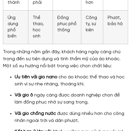
thành
phải
hơn
Ứng
Thể
Đồng
Công
Phượt,
dụng
thao,
phục phổ
ty, sự
bảo hộ
phổ
học
thông
kiện
biến
sinh
Trong những năm gần đây, khách hàng ngày càng chú
trọng đến sự tiện dụng và tính thẩm mỹ của áo khoác.
Một số xu hướng nổi bật trong việc chọn chất liệu:
Ưu tiên vải gió nano
cho áo khoác thể thao và học
sinh vì sự nhẹ nhàng, thoáng khí.
Vải gió ô
ngày càng được doanh nghiệp chọn để
làm đồng phục nhờ sự sang trọng.
Vải gió chống nước
được dùng nhiều hơn cho công
nhân ngoài trời và dân phượt.